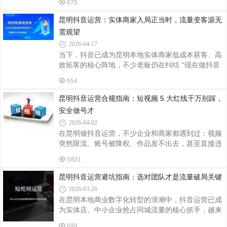
675
来，传统的硬性推销式营销逐渐失效，依托短视频打
造沉浸式体验内容，成为实体商家转型的关键，而专
昆明抖音运营：实体商家入局正当时，流量变客源无
业的昆明抖音运营，正是企业抓住新消费风口的核心
需观望
助力。当下消费市场早已发生深刻变革，大众消费需
2026-04-17
求从刚需消费转向品质消费、体验消费。无论是餐饮
当下，抖音已成为昆明本地实体商家低成本获客、高
娱乐、文旅休闲、生活服务还是本地实体行业，用户
效拓客的核心阵地，不少老板仍在纠结 “现在做抖音
更愿意为优质场景、特色服务、个性化体验买单。单
还来得及吗”。答案十分明确：只要你有实体店铺、
纯的价格竞争优势逐渐弱化，能否打造差异化
554
真实服务与产品，在昆明做抖音永远来得及，真正来
不及的，是持续观望、迟迟不行动。观望带来的差距
昆明抖音运营合规指南：短视频 5 大红线千万别踩，
正在快速拉大。昆明不少同行已通过抖音运营实现门
安全做号才
店客流爆满、咨询不断，甚至在本地流量市场建立起
2026-04-02
竞争壁垒。反观仍在犹豫的商家，连第一条视频都未
在昆明做抖音运营，不少企业和商家都遇到过：视频
发布，等到想入局时，追赶难度将大幅增加。我们服
突然限流、账号被降权、作品发不出去，甚至直接违
务的昆明本地客户中，大量 0 粉账号快速起量，即便
规。不是内容不优质，而是踩了平台红线。云南微正
冷门行业，几条优质视频就能引来精准咨询
5801
短视频代运营结合本地商家实操经验，把抖音最容易
违规的 5 类内容整理清楚，帮大家安全运营、稳定起
昆明抖音运营避坑指南：选对团队才是流量破局关键
号、长期变现。一、炫富、制造焦虑，坚决不能碰过
2026-03-26
去靠炫富、卖惨、制造焦虑快速起号的方式，现在已
在昆明本地商业数字化转型的浪潮中，抖音运营已成
经行不通。平台对这类低俗引流内容严格管控，一旦
为实体店、中小企业抢占同城流量的核心抓手，越来
触发就会限流、下架，严重直接封号。昆明本地商家
越多的老板选择借力专业代运营团队实现线上获客。
做抖音，应聚焦产品、服务、真实场景与用户价值，
699