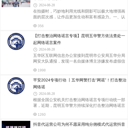
跳河，违者罚款1000元”的不实言论。五华警方高度
2024-08-28
重视，立即对发布者开展调查，并传唤发布者张某到
在拍摄时，巧妙地利用光线和阴影可以极大地增强画
案接受调查。经查，张某于某抖音大v上看到关于山
面的层次感，让作品更加生动和富有感染力。一、认
西跳桥罚款1000元的新闻，并将该条新闻以“山西跳
识不同类型的光线自然光（1）早晨和傍晚的阳光：
桥罚款1000元”为大纲生成相应文案，将该条视
356
此时的光线角度低，色彩温暖，能产生长长的影子，
为画面增添戏剧性和层次感。例如拍摄风景时，低角
【打击整治网络谣言专项】昆明五华警方依法查处一
度的阳光可以照亮山峰的一侧，而另一侧则处于阴影
起网络谣言案件
中，形成强烈的明暗对比，凸显出山脉的立体感。
2024-08-28
（2）中午的阳光：虽然光线较为强烈，但可以利用
五华区互联网信息办公室接到昆明市公安局五华分局
其高对比度来创造简洁而有力的画面。例如拍摄沙漠
网安大队通报，发现一名自媒体博主涉嫌发布虚假信
场景时，强烈的阳光会使沙丘的阴影更加明显，突出
息以博取眼球，博取流量的内容。在确定该信息为虚
沙丘的纹理和形状。（3）阴天的漫射光：阴天时，
1998
假谣言后，昆明市公安局五华分局联合五华区委网信
办对该博主下发了约谈通知书，并于近日对该博主进
平安2024专项行动 丨五华网警打击“网谣”！打击整治
行了联合约谈。约谈中，昆明市公安局五华分局网安
网络谣
大队民警和五华区互联网信息办公室工作人员分别结
2024-08-28
合《中华人民共和国治安管理处罚法》《网络信息内
根据全国公安机关打击整治网络谣言专项行动统一部
容生态治理规定》等法律法规，指出该博主在其公众
署，近期，昆明五华警方持续深化打击整治网络谣言
号上将外地车祸视频造谣为云南发生车祸，影响恶
专项行动，依法查处多起网络谣言案件，有效净化环
劣，扰乱了互联网信息传播秩序，要求该公众号
1260
境。昆明五华警方对发布者开展调查，并传唤发布者
赵某到案接受询问。经查，赵某于近日在抖音发
抖音代运营公司为何不愿采用纯分佣模式代运营抖音