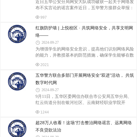
近日五华公安分局网安大队成功破获一起关于网络发
示，短视频都能在短短几十秒内传达丰富的内容，给
布不实言论的谣言案件近日，五华警方接群众举报：
用户留下深刻的印象。然而，对于许多企业来说，要
有网民在微博平台发表诋毁、侮辱运动员的信息。对
在短视频领域取得成功并非易事。这不仅需要
997
此，五华警方迅速开展调查，并将涉嫌恶意编造信
息、公然诋毁他人的违法嫌疑人肖某，传唤到案接受
红旗防护墙 | 上悦校区 · 共筑网络安全，共享文明网
调查。经查，肖某于微博平台看到自己喜欢的球员被
络——
其他运动员的粉丝恶意诋毁攻击，一时冲动便编辑了
2024-09-27
攻击、抹黑、诋毁我国运动员的谣言。因违法行为人
为增强学生的网络安全意识，提高他们识别网络风险
肖某明知微博系公众平台，仍针对我国某知名运动员
的能力，并教授基本的防范措施，确保学生能够在数
发表了恶意侮辱诽谤的言论，公安机关依据《治安管
字化环境中健康成长。2024年9月13日，红旗小学教
理处罚法》对其处以200元的罚款，同时民警已对
2021
育集团上悦校区面向全校师生开展网络安全宣传教育
校园日主题活动，开展了以《网络安全》为主题的教
五华警方联合多部门开展网络安全“双进”活动， 共筑
育讲座。此次讲座特别邀请了来自昆明市公安局五华
数字时代网
分局网安大队李冉星警官主讲。李警官结合视频案
2024-09-27
例，通过生动有趣的讲解方式，向学生们介绍了网络
9月11日，五华区委网信办联合市公安局五华分局、
安全的重要性。还为同学们介绍了互联网时代网络带
红云街道分别在银河社区、云南财经职业学院开
来的好处，接着为我们讲解了网络的危害、网络谣
展“网络安全进社区”“网络安全进校园”活动。本次活
言，教同学们如何正确、安全的上网。此外，李冉星
1244
动按照2024年国家网络安全宣传周部署要求，结合五
华区工作实际，积极响应国家关于加强网络安全宣传
超28万人收看！这场“打击整治网络谣言、远离网络
教育的号召，提升全民网络安全意识和防护技能。
不良贷款法治
在“网络安全进社区”活动中，工作人员通过普法公益