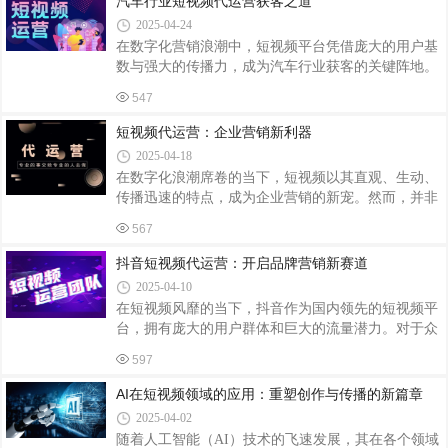
汽车行业短视频代运营获客之道
心价值精准定位目标客群再生资源回收的客户群体涵
2025-04-24
盖社区居民、企业工厂、装修公司等。代运营机构通
在数字化营销浪潮中，短视频平台凭借庞大的用户基
过抖音、快手等平台的数据分析工具，可锁定关注环
数与强大的传播力，成为汽车行业获客的关键阵地。
保政策、价格敏感度高、有废品处理需求的用户。例
汽车行业借助短视频代运营获客，需从精准定位、内
如，针对长三角、珠三角等工业密集区，定向推送废
547
容创新、平台联动、数据驱动等多维度发力。精准定
金属、废塑料回收服务；针对社区用户，强调
位，明确目标受众汽车行业涵盖生产厂家与经销商，
短视频代运营：企业营销新利器
不同主体目标受众存在差异。生产厂家可通过短视频
2025-04-18
发布新车信息，从优势、卖点、价格、性能等方面全
在数字化浪潮席卷的当下，短视频以其直观、生动、
面介绍，如展示无线充电等新技术应用，吸引潜在消
传播迅速的特点，成为企业营销的新宠。然而，并非
费者关注；同时进行企业品牌宣传，招募代理商，利
所有企业都具备专业的短视频制作与运营能力，这
用短视频传播设计理念与生产技术，增强品牌渗透
567
时，短视频代运营服务应运而生，为企业提供了一条
力。经销商则聚焦销售业务，从汽车操作知识入
高效、便捷的营销之路。专业团队，创意无限短视频
抖音短视频代运营：开启品牌营销新赛道
代运营团队通常由经验丰富的策划、拍摄、剪辑及运
2025-04-10
营人员组成。他们深谙短视频平台的规则与算法，能
在短视频风靡的当下，抖音作为国内领先的短视频平
够根据企业的品牌定位、产品特性及目标受众，量身
台，拥有庞大的用户群体和巨大的流量潜力。对于众
定制创意内容。从脚本撰写到场景布置，从镜头语言
多企业和个人而言，抖音短视频代运营已成为实现品
到后期特效，每一个环节都力求精益求精，确保每一
597
牌推广和商业变现的重要途径。抖音短视频代运营，
条视频都能精准触达用户内心，激发共鸣。节省
即企业或个人将抖音账号或店铺的运营工作委托给专
AI在短视频领域的应用：重塑创作与传播的新篇章
业的第三方机构或团队。这些专业团队凭借丰富的经
2025-04-02
验、精湛的技能以及对抖音平台规则和算法的深入洞
随着人工智能（AI）技术的飞速发展，其在各个领域