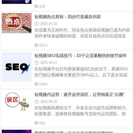
篇章。不少建材企业通过专业代运营团队的助力，实
容创作基因的团队，能沉淀私域流量，形成长期品牌
416
现了从流量获取到订单转化的跨越，为行业数字化转
资产。但自主运营的痛点同样明显：试错成本高。初
型提供了鲜活样本。精准定位：直击目标客群代运营
短视频热点剪辑：四步打造爆款内容
期需
团队运用科学方法为企业精准“画像”。在产品价值定
2025-10-18
位上，不局限于产品基础参数，而是深挖核心卖点。
在流量为王的时代，结合热点剪辑短视频已成为内容
如主打瓷砖的企业，聚焦其防滑、耐磨性能，结合养
创作者快速破圈的利器。但盲目追热点往往适得其
老院、儿童活动中心等特殊场景，制作《特殊场所瓷
反，掌握以下四步方法论，能让你的作品在信息洪流
砖选择指南》视频，精准触达有特定需求的客户。用
2514
中脱颖而出。第一步：精准捕捉热点，建立选题库建
户分层定位则更为精细，将客户划分为工程采
立“三级热点监测体系”：一级为全民级热点（如重大
短视频SEO实战技巧：10个让流量翻倍的细节操作
社会事件），二级为垂直领域热点（如教育政策调
2025-10-11
整），三级为平台内热点（如抖音挑战赛）。利用新
在短视频平台日均搜索量超8亿次的当下，掌握SEO
榜、清博大数据等工具实时追踪，同时关注微博热搜
技巧能让视频曝光量提升300%以上。以下是从实战
榜、知乎热榜的衍生话题。例如，当“AI绘画”成为全
中总结的10个可立即落地的优化方法，助你快速抢占
网焦点时，可延伸出“AI绘画翻车现场”“普通人如何
2364
搜索流量。一、标题优化：3秒抓住算法眼球关键词
用AI创作”等细分选题，既借势热点又避免
前置：标题前10个字必须包含核心词，如夏季穿搭改
短视频代运营：避开这些误区，让营销真正“出圈”
为夏季显瘦穿搭指南，搜索匹配度提升40%。数字
2025-09-26
+痛点组合：使用3天学会5个技巧等结构，某教育账
在短视频风靡的当下，许多企业为提升品牌影响力、
号通过1分钟搞定Excel函数标题，点击率提升27%。
拓展客源，选择将短视频账号交给代运营团队。然
悬念式结尾：在标题末尾添加？！等符号，如你还在
而，不少企业在与代运营合作过程中，因陷入误区而
用错误的方法护肤？！，互动率提高18%。二、标签
592
未能达到预期效果。盲目追求流量，忽视内容质量部
系统：构建流量捕捉网3层标签结构：热点标签（#夏
分企业将流量视为唯一目标，要求代运营团队不择手