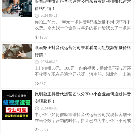
跟着昆明微正抖音代运营公司来看看短视拍摄代运营
质量和吸引力来产生关联和互动。昆明微正抖音代运
价格行情！
营公司注重从用户的角度出发，创作具有吸引力和传
2024-06-21
播力的内容，确保内容能够与目标用户群体产生共
你拍过50元、100元一条抖音吗?播放量不到1万2万不
鸣，从而吸引更多的流量。信任等于交易：交易的前
收费。今天我一个合作两年多的客户给我发了一条抖
提是建立信任关系。用户对品牌的信任度直接影响到
音视频，其中内容大概就是：拍摄抖音短视频仅仅需
交易的转化率。昆明微正抖音代运营公司通过精心
1267
要50块钱一条，全程用单反拍摄，专业的稳定器，专
业的设备，播放量不到不到2万，不收取任何费用。
跟着微正抖音代运营公司来看看昆明短视频拍摄价格
首先呢我得说50块钱这个价格的问题，很多抖音同行
行情！
业的博主批评他们扰乱市场价格，但是我觉得啊，定
2024-06-20
价多少，哪怕他免费，也是他个人的权利。因为每个
上门拍摄50元、100元一条的视频，播放量不到2万还
人对自己做的事情的价值定义不同，可能我觉得我拍
不收费？现在是遍地开花呀！河南的、湖北的、上海
一条视频要1000元，可能有的人会觉得我拍一条视频
的、重庆的、当然云南的也有了。基本都是同样的文
200块钱就足够了，因为我需要学习，我需要进
587
案，同样的视频风格。我今天也是忍不住了，露个脸
出来说道说道这个事！可能这条视频说出来,，会有很
昆明微正抖音代运营团队分享中小企业如何通过抖音
多同行的反感。一条视频2万播放量，单从播放量数
实现获客！
据来判断，其实实现起来很容易，1万播放量，如果
2024-06-06
去一些渠道几块钱就能搞定了。所以各位企业老板如
中小企业如何借助靠谱抖音代运营公司实现获客增长
果想考察这个团队的能力，不要单从播放量、最好从
在当今数字营销的时代，抖音已成为中小企业不可或
多角度去分析，比如给你做了账号定位、文案策划、
缺的宣传和获客渠道。然而，对于许多中小企业来
创意脚本、拍摄形式、剪辑手法、热点关联等以
2258
说，如何有效利用抖音平台并发挥其最大价值，仍然