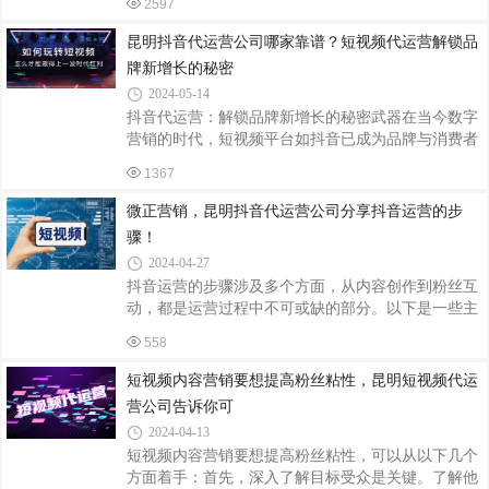
2597
在尝试自己运营抖音账号时，往往会遇到流量低、获
客难的问题。本文将探讨这些问题产生的原因，并说
昆明抖音代运营公司哪家靠谱？短视频代运营解锁品
明为何选择专业的抖音代运营公司可以更好地解决获
牌新增长的秘密
客问题。一、中小企业抖音运营面临的问题内容创意
2024-05-14
不足：抖音平台上的内容日新月异，中小企业由于缺
抖音代运营：解锁品牌新增长的秘密武器在当今数字
乏专业的创意团队，往往难以产出符合用户喜好的高
营销的时代，短视频平台如抖音已成为品牌与消费者
质量内容。运营策略不当：抖音的算法和用户行为模
互动的重要阵地。然而，如何在竞争激烈的抖音平台
式都在不断变化，企业如果缺乏对这些变化的
1367
上脱颖而出，成为众多品牌面临的一大挑战。抖音代
运营服务应运而生，为品牌提供了一种全新的解决方
微正营销，昆明抖音代运营公司分享抖音运营的步
案，助力品牌在抖音上实现快速增长。一、抖音代运
骤！
营的概念与价值抖音代运营，即品牌委托专业机构或
2024-04-27
个人，代为管理品牌在抖音平台上的账号，包括但不
抖音运营的步骤涉及多个方面，从内容创作到粉丝互
限于内容创作、发布、互动管理、数据分析等工作。
动，都是运营过程中不可或缺的部分。以下是一些主
通过抖音代运营，品牌可以充分利用抖音平台的流量
要的抖音运营步骤：了解平台：在开始抖音运营之
优势，提高品牌曝光度和影响力，吸引更多潜
558
前，首先要深入了解抖音平台的特点、用户群体、流
行趋势等。这有助于更好地定位目标受众，制定合适
短视频内容营销要想提高粉丝粘性，昆明短视频代运
的运营策略。内容策划与创作：内容是抖音运营的核
营公司告诉你可
心。根据目标受众的喜好和需求，策划有吸引力的内
2024-04-13
容主题，并创作出高质量的短视频。注意视频的长
短视频内容营销要想提高粉丝粘性，可以从以下几个
度、节奏、画面质量等因素，以吸引用户的注意力。
方面着手：首先，深入了解目标受众是关键。了解他
发布与优化：选择合适的发布时间，确保视频能在用