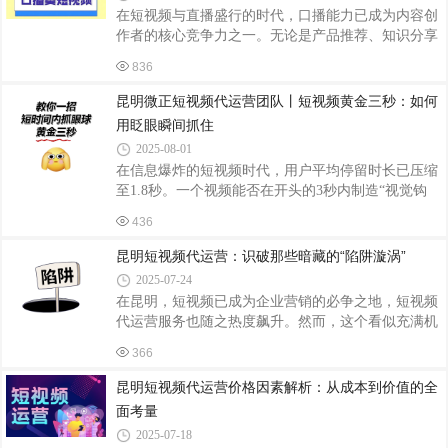
型（如社会事件）、节日型（如节日营销）、长效型
在短视频与直播盛行的时代，口播能力已成为内容创
（如经典影视梗）。优先选择与账号定位强关联的热
作者的核心竞争力之一。无论是产品推荐、知识分享
点，例如美妆号可切入明星红毯妆容解析，而非硬蹭
还是观点输出，如何让语言更具感染力、让观众愿意
体育赛事。数据显示，垂直领域热点内容转化率比泛
836
停留倾听？掌握以下技巧，助你从“念稿机器”蜕变
热点高37%。二、内容重构：打造差异化叙事找
为“对话高手”。一、内容设计：结构比华丽更重要黄
昆明微正短视频代运营团队丨短视频黄金三秒：如何
金3秒法则：开篇直接抛出痛点或亮点，如“你是否遇
用眨眼瞬间抓住
到过……”“今天教你一个省时50%的方法”，快速抓住
2025-08-01
注意力。逻辑金字塔：采用“结论先行+分点论证+总
在信息爆炸的短视频时代，用户平均停留时长已压缩
结升华”结构，避免信息堆砌。例如推荐产品时，先
至1.8秒。一个视频能否在开头的3秒内制造“视觉钩
说核心优势，再展开功能细节，最后强调适用场景。
子”，直接决定了完播率、互动率乃至账号权重。这
埋设互动钩子：在关键节点插入提问（
436
黄金三秒不是玄学，而是算法与人性共同作用的结
果。一、制造悬念：用“未完成感”触发好奇心人类大
昆明短视频代运营：识破那些暗藏的“陷阱漩涡”
脑天生厌恶信息缺口。开篇抛出反常识问题（如“你
2025-07-24
还在用错误的方式刷牙？”）、展示矛盾画面（如西
在昆明，短视频已成为企业营销的必争之地，短视频
装革履的厨师用灭火器烤牛排），或设置悬念式台词
代运营服务也随之热度飙升。然而，这个看似充满机
（“今天我差点丢了命，但发现了一个秘密……”），
遇的市场，实则暗流涌动，隐藏着不少陷阱，让企业
能瞬间激活用户的“解谜本能”。例如，美食博主“特别
366
在选择合作时如履薄冰。夸大资源，实则“空手套白
乌啦啦”常以“今天吃一家连本地人都
狼”一些昆明短视频代运营公司宣称拥有丰富的平台
昆明短视频代运营价格因素解析：从成本到价值的全
资源和强大的人脉关系，能与各大短视频平台的官方
面考量
建立紧密合作，为企业争取到优质的推广位置和流量
2025-07-18
扶持。企业听闻后，往往满怀期待地与之签约。但合