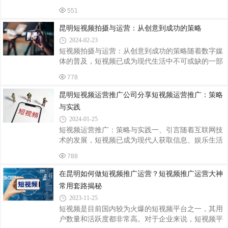
们的兴趣、需求和行为习惯，有助于创作出更符合他
户活跃的时间段内获得更多曝光。同时，利用抖音
551
们口味的短视频内容。通过精准定位目标受众，我们
可以提供更有针对性的内容，从而增加粉丝的黏性和
昆明短视频拍摄与运营：从创意到成功的策略
参与度。其次，提供高质量、有趣、有价值的内容是
2024-02-23
吸引和留住粉丝的核心。短视频内容应该具有创意性
短视频拍摄与运营：从创意到成功的策略随着数字媒
和新颖性，能够引发观众的兴趣和共鸣。同时，内容
体的普及，短视频已成为现代生活中不可或缺的一部
要与品牌形象和产品特点相契合，以展示品牌的独特
分。无论是社交媒体、广告还是娱乐，短视频都以其
性和优势。第三，保持频繁的互动和沟通也是提高粉
778
独特的魅力吸引了大量的观众。因此，对于想要在数
丝粘性的重要手段。可以设置问答、投票等互
字世界中脱颖而出的人来说，了解短视频拍摄和运营
昆明短视频运营推广公司分享短视频运营推广：策略
的技巧至关重要。一、短视频拍摄：创意与技术并重
与实践
1. 创意构思：一个好的短视频首先要有吸引人的故事
2024-01-25
和创意。明确视频的主题和目标受众，并以此为基础
短视频运营推广：策略与实践一、引言随着互联网技
构思出引人入胜的故事线。同时，要注意视频的节奏
术的发展，短视频已成为现代人获取信息、娱乐生活
和情感表达，以吸引观众的注意力。2. 拍摄技巧：高
的重要方式。因此，短视频的运营推广成为各大平台
质量的画面和稳定的摄像是制作短视频的基
788
和内容创作者关注的焦点。本文将探讨短视频运营推
广的策略与实践。二、短视频运营推广策略1. 定位明
在昆明如何做短视频推广运营？短视频推广运营大神
确：在制作短视频前，应明确目标受众，根据受众需
常用套路揭秘
求确定内容方向。精准的定位有助于提高内容质量和
2023-11-25
吸引力，进而提升用户粘性。2. 创意为王：短视频的
短视频是目前国内较为火爆的短视频平台之一，其用
核心竞争力在于创意。只有新颖、有趣的内容才能吸
户数量和活跃度都非常高。对于企业来说，短视频平
引用户关注，并在众多竞争者中脱颖而出。3. 内容质