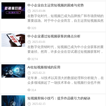
赞、转发，提高互动率。热点虽好，但也要
质量的抖音短视频，成为了一个不小的挑战。这时，
中小企业自主运营短视频的困难与劣势
抖音短视频全托管代运营服务应运而生，为品牌提供
2025-03-06
了全新的增长机遇。抖音短视频全托管代运营，简而
在数字化时代，短视频已成为品牌推广和市场营销的
言之，就是将品牌在抖音平台上的内容创作、发布、
重要战场。对于中小企业而言，自主运营短视频虽然
管理等一系列工作全权委托给专业的第三方服务机
看似是一个直接且经济的选择，但实际上却面临着诸
构。这些机构通常拥有一支经验丰富的创意团队和技
320
多困难和劣势。本文将深入探讨中小企业在自主运营
术团队，能够根据品牌特点和市场需求，量身定
短视频过程中可能遭遇的挑战，以及这些挑战如何转
中小企业通过短视频获客的痛点分析
化为其发展的阻碍。一、专业技能与资源匮乏短视频
2025-03-01
制作的专业性：高质量的短视频制作需要专业的摄
在数字化营销时代，短视频已成为中小企业获客的重
影、剪辑、后期处理技能，以及创意策划能力。中小
要途径。然而，许多企业在尝试通过短视频获客时，
企业往往缺乏专业的视频制作团队，难以产出具有吸
面临着一系列痛点。本文将简要分析这些痛点，并提
引力的内容。即使企业尝试自行学习这些技能，也需
3274
出一些建议。痛点一：定位不明确许多中小企业在涉
要投入大量的时间和精力，且效果难以保证。资
足短视频领域时，往往缺乏明确的定位，不知道应该
AI在短视频领域的应用
向哪个方向发力。这导致内容创作缺乏焦点，难以吸
2025-02-21
引目标受众。建议：企业应先对自身进行价值评估，
近年来，AI技术以其强大的数据处理和分析能力，在
明确细分领域。例如，如果企业专注于童装，那么短
众多领域掀起了一场技术革命，短视频行业也不例
视频内容应围绕童装展开，充分细化关键词，扬长避
外。AI与短视频的结合，不仅提升了短视频的制作效
短。痛点二：播放量低即使企业发布了短视频，但播
314
率和质量，更为用户带来了更加个性化和沉浸式的体
放量往往不尽如人意。这可能是因为内容缺乏
验。本文将深入探讨AI在短视频领域的应用及其带来
短视频剪辑小技巧：提升作品吸引力的秘诀
的变革。一、AI在短视频制作中的应用智能剪辑基于
2025-02-15