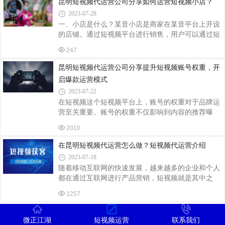
昆明短视频代运营公司分享如何运营短视频小店？
则1. 不要自己瞎捉摸，不要浪费时间摸索。运营初
2023-07-28
期，你最需要做的，是通过深度剖析达人前辈的爆款
一、小店是什么？某音小店是商家在某音平台上开设
视频，快速摸清自己所在领域，视频制作的套路，快
的店铺。通过短视频平台进行销售，用户可以通过短
速上手，快速做出及格线以上的视频。2. 不要像只铁
视频直接购买商品，实现线上购物。二、如何运营好
公鸡，一毛不拔！一开始，就要懂得给平台交“保护
247
一家小店？1、选品：（1）根据自身产品特性选择合
费”，花小钱换大流量。待到产出视频的质量，足够
适的品类：比如服饰类目适合卖服装鞋帽等；食品类
昆明短视频代运营公司分享提升短视频账号权重，开
高时，就
目适合卖零食饮料等等。总之要根据自己的产品特性
启爆款运营模式
来挑选适合的品类！如果实在没有合适的产品的话，
2023-07-22
也可以从其他渠道寻找货源！电商平台进货或者自己
在短视频这个短视频平台上，账号的权重对于品牌运
生产一些产品。（2）确定好产品的种类后就可以开
营至关重要。账号的权重不仅影响到内容的推荐曝
始选款了：首先我们可以在各大电商网站找到同类的
光，还会直接影响到用户的关注和粉丝数量。本文将
商品，然后查看商品的销量和评价情况；其次我
2010
分享一些有效的方法和策略，帮助您提升短视频账号
的权重，开启爆款运营模式。
在昆明短视频代运营怎么做？短视频代运营介绍
2023-07-18
随着移动互联网的快速发展，越来越多的企业和个人
都在通过互联网进行产品营销，短视频就是其中之
一。短视频短视频是一个比较受欢迎的短视频平台，
1257
它不仅能通过这个平台进行产品宣传和推广，还能通
过这个平台实现个人创业。所以很多人都想在短视频
昆明短视频代运营公司讲述短视频运营是做什么的
上创业，那么如果企业需要做短视频代运营，该怎么
微正江湖
短视频运营
联系我们
2023-07-10