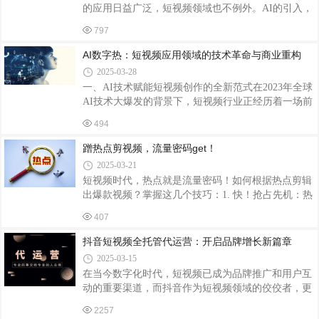
察，为客户量身定制全方位的运营方案。从服务内容
的应用日益广泛，短视频领域也不例外。AI的引入，
来看，代运营涵盖了多个关键环节。在账号管理方
不仅极大地提高了短视频的创作效率，还丰富了内容
面，团队会协助客户完成账号的注册、认证，并进行
797
形式，优化了用户体验，为短视频行业带来了前所未
日常的维护更新，如视频的编辑和发布，同时对
有的变革。一、AI在短视频创作中的应用脚本自动生
AI数字热：短视频应用领域的技术革命与商业重构
成AI技术能够根据给定的主题、关键词或风格要求，
2025-03-28
自动生成短视频脚本。这对于缺乏创意或时间紧迫的
一、AI技术赋能短视频创作的全新范式在2023年全球
创作者来说，无疑是一个巨大的福音。例如，输
AI技术大爆发的背景下，短视频行业正经历着一场前
入“旅游攻略”和“巴黎”，AI就能迅速生成一个关于巴
所未有的技术革命。AI数字热不仅改变了内容生产方
黎旅游攻略的短视频脚本，涵盖景点介绍、美食推
494
式，更重塑了整个短视频生态系统的运行逻辑。智能
荐、购物指南等内容。视频剪辑与特效添加AI视
生成技术的突破性应用文本生成视频模型（如
蹭热点剪视频，流量密码get！
Runway、Pika）实现了从文字描述到高质量视频的一
2025-03-21
键转化图像动画化技术让静态照片活起来，大幅降低
短视频时代，热点就是流量密码！如何根据热点剪辑
短视频制作门槛多模态大模型实现语音、文字、图像
出爆款视频？掌握这几个技巧：1. 快！抢占先机：热
的协同创作，提升内容生产效率300%以上个性化推
点稍纵即逝，第一时间捕捉并创作，才能抢占先机，
荐算法的进化基于用户行为数据的深度学习模型预测
407
获得更多曝光。2. 准！紧扣主题：不要为了蹭而蹭，
准确率突破85%上下文感知推荐系统能理解用户即时
内容要与热点高度相关，才能引发用户共鸣，避免尴
抖音短视频全托管代运营：开启品牌增长新篇章
场景
尬。3. 巧！创意结合：将热点与自身领域巧妙结合，
2025-03-15
用独特的视角和创意表达，才能脱颖而出。4. 精！剪
在当今数字化时代，短视频已成为品牌推广和用户互
辑技巧：运用转场、特效、音效等剪辑技巧，提升视
动的重要渠道，而抖音作为短视频领域的佼佼者，更
频节奏感和观赏性，抓住用户眼球。5. 引！引导互
是吸引了无数品牌和商家的目光。然而，对于许多企
动：在视频结尾设置话题或提问，引导用户评论、点
2257
业而言，如何在繁忙的业务运营中抽出精力来打造高