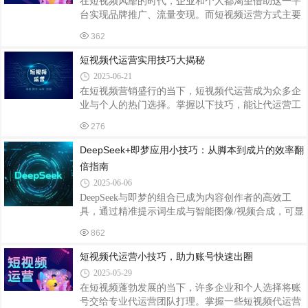
在短视频风靡的时代，企业和个人都渴望借助这一平
+补光灯（200-500元），适合简单口播类内容；进阶
台实现品牌推广、流量变现。而短视频运营方式主要
配置：专业摄像机（8000-2万元）+麦克风（500-1500
有自主运营和代运营公司运营两种，它们各有优劣，
元）+稳定器（1000-3000元），适用于产品展示、场
362
选择时需结合自身情况谨慎考量。自主运营短视频，
景化拍摄。昆明案例：某餐饮店为拍摄菜品特
最大的优势在于对内容的绝对掌控。运营者能深入了
短视频代运营实用技巧大揭秘
解自身品牌、产品或个人特色，精准把握目标受众喜
2025-06-21
好，创作出高度贴合自身定位的内容。比如一些小众
在短视频营销盛行的当下，短视频代运营成为众多企
手工艺人，他们亲自运营账号，将独特的创作过程、
业与个人的热门选择。掌握以下技巧，能让代运营工
背后的故事融入视频，与粉丝建立起深厚的情感连
作事半功倍。精准定位，明确方向代运营前，务必深
接，粉丝忠诚度极高。同时，自主运营成本相对较
276
入了解客户品牌、产品或个人特色，结合目标受众的
低，无需额外支付代运营费用，只需投入人力和时
年龄、性别、兴趣爱好等，确定账号定位。比如，若
DeepSeek+即梦应用小技巧：从脚本到成片的效率翻
客户是美妆品牌，账号可定位为美妆教程分享，针对
倍指南
年轻女性群体，内容围绕化妆技巧、产品测评等展
2025-06-06
开，精准定位能让账号在海量信息中脱颖而出，吸引
DeepSeek与即梦的组合已成为内容创作者的高效工
目标粉丝。内容为王，打造爆款优质内容是吸引用户
具，通过精准提示词生成与智能图像/视频合成，可显
的核心。一方面，要紧跟热点，将热点话题与账号定
著降低创作门槛。以下从脚本优化、画面生成到视频
位巧妙结合，增加内容曝光度。例如，在热门影
862
剪辑的全流程，提炼出可落地的实操技巧。一、脚本
生成：用DeepSeek构建创意骨架分镜拆解法输入“生
短视频代运营小技巧，助力账号快速出圈
成10秒短视频分镜脚本：展示茶叶从采摘到冲泡的过
2025-05-29
程”，DeepSeek可自动生成包含镜头时长、景别、画
在短视频蓬勃发展的当下，许多企业和个人选择将账
面描述的表格。例如，分镜1为“特写：布满露珠的茶
号交给专业代运营团队打理。掌握一些短视频代运营
芽，清晨阳光穿透叶片”，分镜2为“中景：茶农指尖