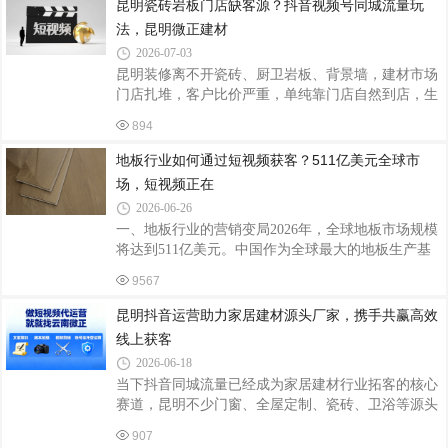
昆明瓷砖岩板门店缺客源？抖音视频号同城流量玩
致用户注意力分散，付费投流的成本持续上升但转化
法，昆明微正建材
效率参差不齐。难点一：越拍越累却收效甚微不少门
2026-07-03
窗老板每天坚持拍视频——厂房、设备、工人、安装
昆明装修离不开瓷砖、厨卫岩板、背景墙，建材市场
现场，一个不落，播放量不算惨淡，三五千，偶尔破
门店扎堆，客户比价严重，单纯靠门店自然到店，生
万，但评论区很安静，私信更安静。这种状态让人产
意越来越难做。短视频同城流量能直接对接刚交房、
生疑问：是不是门窗行业已经不适合做短视频
894
正在贴砖的业主，精准度远超线下拓客。很多瓷砖商
家拍视频只会堆砖款、报价格，没有场景搭配，业主
地板行业如何通过短视频获客？511亿美元全球市
想象不到铺贴效果，很难产生咨询；外地泛流量多，
场，短视频正在
昆明同城精准客户极少。昆明微正深耕昆明建材短视
2026-06-26
频运营，针对瓷砖岩板打造铺贴实景、户型搭配、避
一、地板行业的营销变局2026年，全球地板市场规模
坑科普三大内容，覆盖客厅地砖、厨卫墙砖、大理石
将达到511亿美元。中国作为全球最大的地板生产基
岩板背景墙，精准覆盖昆明各区域装修人群。短视频
地和消费市场之一，地板行业正经历深刻的结构性变
爆款脚本（25 秒，静音也能看懂）钩子字幕：
9567
革。消费者的购买行为已经发生根本变化：九成左右
的潜在客户在购买前会通过短视频平台观看产品展
昆明抖音运营助力家居建材源头厂家，携手共赢高效
示，八成以上会参考KOL评测。线上渠道已成为地板
线上获客
品牌的必争之地。二、地板行业短视频获客的五大策
2026-06-18
略策略一：抖音加视频号加小红书，三平台协同布
当下抖音同城流量已经成为家居建材行业拓客的核心
局。超八成五的地板企业优先布局抖音，但单账号运
赛道，昆明不少门窗、全屋定制、瓷砖、卫浴等源头
营效率不足。高管账号增速明显，表明老板IP矩阵已
厂家都希望借助短视频拓宽客源。但多数厂家自行运
成标配。建议同时布局视频号和小红书：抖音负责快
907
营账号，拍摄杂乱、定位模糊，流量惨淡，很难对接