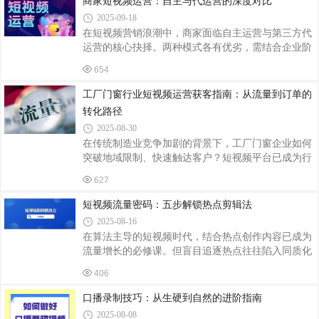
商家短视频运营：自主与代运营的深度对比
日变美
段增加视频播放量。于是，一些代运营方为求流量，
2025-09-18
采用夸张、低俗甚至虚假的标题和内容来吸引眼球。
在短视频营销浪潮中，商家面临自主运营与第三方代
比如，某些美食账号为博关注，夸大菜品功效，实际
运营的核心抉择。两种模式各有优劣，需结合企业阶
菜品却平平无奇。这种做法虽可能在短期内带来流
段需求、资源禀赋及战略目标综合考量。一、自主运
量，但无法留住真正有价值的粉丝，还会损害品牌形
654
营：灵活掌控与深度沉淀的平衡优势：品牌契合度
象，让用户对品牌产生不信任感。优质的内容才是
高：商家直接参与内容创作，能精准传递品牌调性。
工厂门窗行业短视频运营获客指南：从流量到订单的
例如，小众手工艺品牌通过自主运营，将产品制作细
转化路径
节与匠人故事融入视频，与粉丝建立情感共鸣，用户
2025-08-30
忠诚度显著高于代运营账号。成本可控性强：无需支
在传统制造业竞争加剧的背景下，工厂门窗企业如何
付代运营服务费，仅需投入基础设备与人力。初创企
突破地域限制、快速触达客户？短视频平台已成为行
业通过内部团队完成短视频全流程，年成本可控制在
业获客的新蓝海。通过精准内容策划与运营策略，企
10万元以内，较代运营节省50%以上。数据安全与
627
业可将产品优势转化为视觉语言，实现从流量曝光到
订单转化的闭环。一、精准定位内容，解决用户痛点
短视频流量密码：五步解锁热点剪辑法
门窗产品的核心决策因素是安全性、耐用性、隔音隔
2025-08-16
热性能。短视频内容需围绕这些痛点展开：场景化演
在算法主导的短视频时代，结合热点创作内容已成为
示：用高压水枪测试密封性、模拟台风级风压、分贝
流量增长的必修课。但盲目追逐热点往往陷入同质化
仪对比隔音效果，直观呈现产品优势。工艺拆解：展
陷阱，如何将热点转化为高流量内容？掌握以下五步
示型材厚度、多道密封胶条、中空玻璃充氩气等细
406
剪辑法，让你的视频在信息洪流中脱颖而出。一、热
节，强化“品质可控”的工厂直营形象。案例对
点捕捉：建立三级筛选机制利用抖音热点宝、微博热
口播录制技巧：从生硬到自然的进阶指南
搜等工具建立实时监测体系，将热点分为三级：突发
2025-08-08