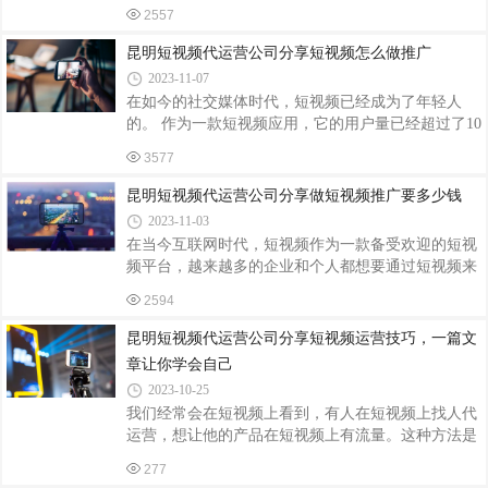
台成为了一个非常好的品牌推广和营销渠道。昆明微
量：高质量的内容是吸引用户、留住用户的
2557
正短视频代运营小编将深度剖析短视频推广运营的各
种问题，并提供真实、充实的内容供读者参考。
昆明短视频代运营公司分享短视频怎么做推广
2023-11-07
在如今的社交媒体时代，短视频已经成为了年轻人
的。 作为一款短视频应用，它的用户量已经超过了10
亿。对于商家而言，短视频是一个不可忽视的推广平
3577
台。那么，如何在短视频上做好推广呢？下面就为大
家分享一些方法和技巧。
昆明短视频代运营公司分享做短视频推广要多少钱
2023-11-03
在当今互联网时代，短视频作为一款备受欢迎的短视
频平台，越来越多的企业和个人都想要通过短视频来
推广自己的品牌或产品。那么，做短视频推广要多少
2594
钱呢？下面，昆明微正短视频代运营公司就来告诉你
答案。
昆明短视频代运营公司分享短视频运营技巧，一篇文
章让你学会自己
2023-10-25
我们经常会在短视频上看到，有人在短视频上找人代
运营，想让他的产品在短视频上有流量。这种方法是
可以给自己账号获取一些大流量但是成本也是相当的
277
高，那么我们可不可以自己去运营短视频，今天这篇