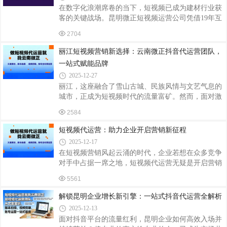
索高频词（如“夏季穿搭”“昆明旅游攻略”），结合长
在数字化浪潮席卷的当下，短视频已成为建材行业获
尾词（如“小个子夏季穿搭显高技巧”）覆盖细分场
客的关键战场。昆明微正短视频运营公司凭借19年互
景。某美妆账号通过布局“油皮定妆喷雾推荐”等长尾
联网整合营销经验，为建材企业量身定制短视频代运
词，使搜索流量占比从15%提升至40%。2. 标题与标
2704
营方案，助力企业在激烈的市场竞争中脱颖而出。精
签的黄金组合标题需包含核心关键词（前20字
准定位，塑造专业形象建材行业细分领域众多，不同
丽江短视频营销新选择：云南微正抖音代运营团队，
产品目标客户差异显著。昆明微正团队会深入分析企
一站式赋能品牌
业产品特点与目标受众，精准定位账号风格。如高端
2025-12-27
定制家居品牌，定位为“品质生活倡导者”，分享家居
丽江，这座融合了雪山古城、民族风情与文艺气息的
美学设计理念与高端建材产品；环保建材企业则打
城市，正成为短视频时代的流量富矿。然而，面对激
造“绿色家居守护者”形象，突出产品环保性能与健康
烈的竞争与快速迭代的平台规则，如何让品牌内容脱
优势。通过清晰定位，塑造专业、可信赖的
2584
颖而出、精准触达目标用户？云南微正抖音代运营团
队凭借专业的一站式服务，为丽江本地企业提供从创
短视频代运营：助力企业开启营销新征程
意策划到流量转化的全链路解决方案，成为品牌抢占
2025-12-17
短视频红利的首选合作伙伴。全流程服务，破解内容
在短视频营销风起云涌的时代，企业若想在众多竞争
创作与运营难题短视频营销并非单一环节的较量，而
对手中占据一席之地，短视频代运营无疑是开启营销
是文案、拍摄、剪辑、运营的系统工程。云南微正团
新征程的有力武器。短视频代运营能够为企业节省大
队深度整合四大核心能力：文案策划：深度挖掘品牌
5561
量的时间和精力。自行运营短视频账号需要企业投入
故事，结合丽江地域特色与用户兴趣点，打造
大量的人力、物力和财力，包括组建专业的团队、购
解锁昆明企业增长新引擎：一站式抖音代运营全解析
买设备、学习运营技巧等。而选择代运营服务，企业
2025-12-13
只需将短视频营销的需求交给专业的团队，即可将更
面对抖音平台的流量红利，昆明企业如何高效入场并
多的精力投入到核心业务中，实现资源的优化配置。