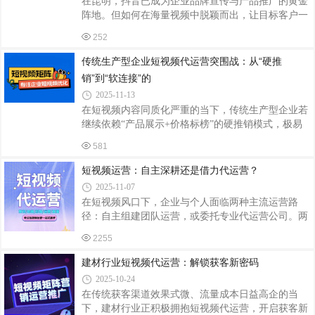
在昆明，抖音已成为企业品牌宣传与产品推广的黄金
制运营策略。从文案策划到脚本拍摄，再到视频剪辑
阵地。但如何在海量视频中脱颖而出，让目标客户一
与账号运营，每一个环节都充满了专业与匠心。文案
眼就看到你的内容？答案就是——SEO优化。昆明微
策划方面，他们总能精准捕捉品牌核心价值，
252
正短视频代运营公司，凭借专业的SEO优化策略，助
力你的抖音视频搜索排名飙升，轻松获客！我们深
传统生产型企业短视频代运营突围战：从“硬推
知，抖音SEO不仅仅是关键词的堆砌，更是内容质
销”到“软连接”的
量、用户互动、账号权重等多方面的综合考量。微正
2025-11-13
团队拥有资深的SEO专家，他们精通抖音算法规则，
在短视频内容同质化严重的当下，传统生产型企业若
能够精准定位目标关键词，结合行业特点与用户需
继续依赖“产品展示+价格标榜”的硬推销模式，极易
求，为你量身定制SEO优化方案。从文案策划到脚本
陷入流量内卷。代运营需突破工业品营销的固有思
拍摄，再到视频剪辑与发布，我们全程融入SEO元
581
维，通过构建“技术信任-场景共鸣-情感连接”的三级
素。精心
跳，实现从流量曝光到长期客户关系的转化。以下从
短视频运营：自主深耕还是借力代运营？
内容重构、互动设计、生态整合三个维度，解析差异
2025-11-07
化获客策略。一、内容重构：从“功能罗列”到“技术解
在短视频风口下，企业与个人面临两种主流运营路
谜”技术可视化叙事传统生产视频多聚焦成品展示，
径：自主组建团队运营，或委托专业代运营公司。两
而观众更关注“如何解决我的问题”。代运营需将技术
种模式各有利弊，选择需结合自身资源与目标。自主
参数转化为可视化实验：痛点场景还原：拍摄客户因
2255
运营：掌控权与长期价值的博弈自主运营的核心优势
设备故障导致的生产停滞（如“一条生
在于全流程掌控。从内容策划、拍摄剪辑到用户互
建材行业短视频代运营：解锁获客新密码
动，运营者能精准传递品牌调性，快速响应市场变
2025-10-24
化。例如，某本土咖啡品牌通过自主运营，将门店故
在传统获客渠道效果式微、流量成本日益高企的当
事、咖啡师日常融入短视频，三个月内粉丝增长12
下，建材行业正积极拥抱短视频代运营，开启获客新
万，复购率提升25%。这种模式适合预算充足、有内