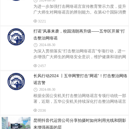
2024-08-30
课堂、发放网络安全知识手册等方式，用简约易懂的
为进一步加强打击网络谣言宣传教育警示力度，提升
PPT、漫画小故事，生动讲解老年人身边的健康骗局
广大师生对网络谣言的辨别能力。在第42个国际消费
和误区、常见的诈骗手段，教授老年人如何辨别虚假
者权益日，昆明市公安局五华分局联合广发银行昆明
广告、遭受骗局如何维权、如何学习使用智能手
3221
分行、云南大学、省厅网络安全保卫总队、市局网络
安全保卫支队、五华区文明办等部门在云南大学东陆
打谣”风暴来袭，校园清朗再升级——五华区开展“打
校区举办了主题为“打击整治网络谣言 远离网络不良
击整治网络谣
贷款，法治金融知识进校园”宣传教育活动。 本次活
2024-08-30
动采取线上直播和线下宣传同步开展的形式，活动邀
为深入贯彻落实“打击整治网络谣言”专项行动，进一
请了广发银行昆明分行现场为广大师生和社会大众做
步增强广大师生的网络安全意识，维护健康和谐的网
了“金融高管讲消保”，网安民警围绕“依法打击网络谣
络家园，近日，云南省公安厅网安总队、昆明市公安
言、全力净化网络环境”进行宣讲，广
2457
局网安支队、五华区委网信办、昆明市公安局五华分
局网安大队、王家桥派出所，普吉街道同心路社区以
长风行动2024 丨五华网警打击“网谣”！打击整治网络
及红旗小学上悦校区联合开展“打击整治网络谣言 保
谣言警
护未成年人网络安全”宣传活动。 省厅网安总队迟海
2024-08-30
昆警官引用经典案例，用生动的语言向全校师生普及
根据全国公安机关打击整治网络谣言专项行动统一部
了网络谣言的种类、识别方法、编造网络谣言需要承
署，近期，五华公安机关持续深化打击整治网络谣言
担的法律责任以及举报网络谣言的方法、渠道等网络
专项行动，依法查处网络谣言案件，有效净化环境。
安全知识，现场还用互动提问的方式讲解
2036
近日，五华警方接山西太原市公安局线索，经网上巡
查发现，近日有部分网民在社交软件内发布不实信息
昆明抖音代运营公司分享拍摄时如何利用光线和阴影
称“太原政府在桥上设置警示标语：珍爱生命，禁止
来增强画面的层