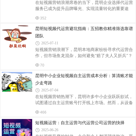
在短视频营销浪潮席卷的当下，昆明企业选择代运营
作过程中却发现，代运营方根本无法兑现承诺。他们
服务已成为提升品牌曝光、实现流量转化的重要途
所谓的资源，不过是口头上的吹嘘，没有实际的渠道
径。然而，代运营价格差异显著，从几千元到数万元
和能力为企业带来真正的流量和曝光。比如，
352
不等，其核心影响因素涉及服务内容、团队能力、行
业特性等多个维度。本文将从四大关键角度解析昆明
昆明短视频代运营避坑指南：五招教你精准筛选靠谱
短视频代运营的定价逻辑，帮助企业理性选择合作伙
团队
伴。一、服务内容与深度：基础套餐与定制化方案的
2025-07-11
分水岭代运营价格的首要差异源于服务范围。基础套
短视频营销浪潮下，昆明本地商家纷纷寻求代运营合
餐通常包含账号搭建、日常内容发布及简单互动，价
作，但市场鱼龙混杂，如何避免“赔了夫人又折兵”？
格在3000-8000元/月，适合初创企业或预算有限者。
掌握以下五个核心避坑要点，助你精准筛选优质服务
而定制化方案则涵盖脚本创作、专业拍摄、后期
70
商。一、警惕“低价陷阱”，拒绝“套餐绑架”昆明部分
代运营公司以“999元包月”“买一送十”等低价噱头吸引
昆明中小企业短视频自主运营成本分析：算清账才能
客户，实则通过模板化内容批量生产，甚至用“僵尸
少走弯路
粉”充数。避坑关键：要求对方提供分阶段报价明
2025-07-04
细，明确内容创作、拍摄剪辑、账号运营等核心环节
在短视频营销热潮下，昆明许多中小企业跃跃欲试，
的成本占比，警惕“全包价”背后的隐性收费。二、查
试图通过自主运营账号打开线上市场。然而，从设备
验案例真实性，拒绝“盗图造假”部分团队盗用其他城
采购到内容创作，从人员薪酬到推广投放，隐性成本
市成功案例，甚至用“虚构数据
466
往往超出预期。本文以昆明本地中小企业为样本，拆
解自主运营短视频的真实成本结构。一、初期固定投
短视频运营：自主运营与代运营公司运营的抉择
入：设备与账号搭建成本硬件设备：基础配置：智能
2025-06-26
手机（2000-5000元）+自拍杆/三脚架（100-300元）