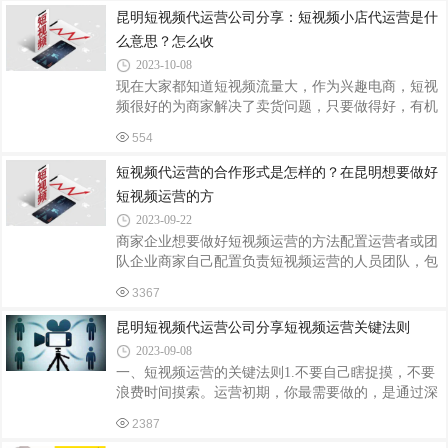
文章看完让你学会自己运营账号。
昆明短视频代运营公司分享：短视频小店代运营是什
么意思？怎么收
2023-10-08
现在大家都知道短视频流量大，作为兴趣电商，短视
频很好的为商家解决了卖货问题，只要做得好，有机
会一晚上就挣回来一年的钱，这是在传统电商平台想
554
都不敢想的，那么作为新手商家，不知道怎么运营和
推广短视频小店，短视频小店代运营公司的出现就正
短视频代运营的合作形式是怎样的？在昆明想要做好
好解决了这个问题，今天就带大家详细了解一下短视
短视频运营的方
频小店代运营。
2023-09-22
商家企业想要做好短视频运营的方法配置运营者或团
队企业商家自己配置负责短视频运营的人员团队，包
括企划、复印、视频拍摄、剪辑处理等，这种方式的
3367
支出成本会比较高，适合大品牌的大企业和本身已经
有专家配备的公司企业与专业的的运营团队合作代运
昆明短视频代运营公司分享短视频运营关键法则
营将短视频运营、市场营销业务直接外包给专业的短
2023-09-08
视频运营服务的团队公司，运营公司负责整体的运
一、短视频运营的关键法则1.不要自己瞎捉摸，不要
营、内容规划、视频拍摄、复印、视频剪辑制作、账
浪费时间摸索。运营初期，你最需要做的，是通过深
户管理等，企业商家只需要协助提供内容素材和粉丝
度剖析达人前辈的爆款视频，快速摸清自己所在领
转换。短视频代运营的合作形式微正短视频短视频代
2387
域，视频制作的套路，快速上手，快速做出及格线以
运营团队现已经与多家服务商达成合作关系，提供代