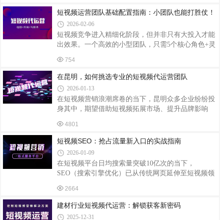
锅店设计的文案：昆明北市区！99元吃遍12道
出片。精准锚定内容方向，拒绝盲目创作。新手最易
短视频运营团队基础配置指南：小团队也能打胜仗！
陷入“想到什么拍什么”的困境，导致内容杂乱、没有
2026-02-06
记忆点。建议聚焦一个细分赛道，比如新手友好的美
短视频竞争进入精细化阶段，但并非只有大投入才能
食简易教程、职场基础技巧、平价好物分享，明确内
出效果。一个高效的小型团队，只需5个核心角色+灵
容核心价值——要么帮用户解决问题，要么带来情绪
活协作机制，就能完成从内容生产到流量转化的全链
愉悦。避免跨领域乱拍，聚焦一个方向深耕，才能让
754
路运营。以下是一套经过验证的基础配置方案，适合
用户记住你，逐步积累精准粉丝。精准定位
初创团队或预算有限的项目。一、核心角色：5人即
在昆明，如何挑选专业的短视频代运营团队
可搭建最小作战单元内容策划（1人）负责账号定
2026-01-13
位、选题规划及脚本撰写，需具备网感与用户洞察
在短视频营销浪潮席卷的当下，昆明众多企业纷纷投
力。关键能力：拆解爆款内容逻辑，提炼可复用
身其中，期望借助短视频拓展市场、提升品牌影响
的“钩子”模板（如悬念开头、反常识观点）；根据平
力。然而，并非所有企业都具备自主运营短视频的能
台算法调整内容方向（如抖音重娱乐性、视频号重社
4801
力，此时选择专业的短视频代运营团队就显得尤为重
交裂变）；制定内容排期表，平衡热点追逐与长期价
要。以下是在昆明挑选专业短视频代运营团队的几个
短视频SEO：抢占流量新入口的实战指南
值
关键要点。考察团队经验与案例经验丰富的代运营团
2026-01-09
队通常对短视频行业的规则和趋势有更深入的了解。
在短视频平台日均搜索量突破10亿次的当下，
查看团队过往的运营案例，重点关注其服务的行业是
SEO（搜索引擎优化）已从传统网页延伸至短视频领
否与自身企业相关。例如，如果企业是餐饮行业，就
域。掌握短视频SEO核心策略，可让内容在海量视频
找有成功运营餐饮类短视频账号经验的团队。观察案
2664
中精准触达目标用户，实现低成本高效引流。一、关
例中账号的粉丝增长情况、视频播放量、互动率
键词布局：搭建搜索流量桥梁1. 精准挖掘用户需求词
建材行业短视频代运营：解锁获客新密码
通过抖音“巨量算数”、微信指数等工具，分析用户搜
2025-12-31