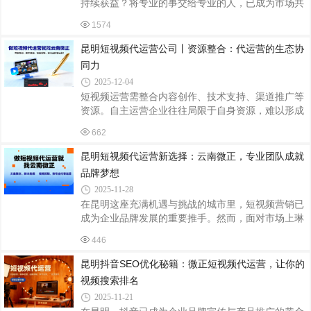
持续获益？将专业的事交给专业的人，已成为市场共
代运营团队拥有丰富的行业经验和敏锐的市场洞察
识。云南微正抖音代运营团队为企业提供从0到1、从
力。他们熟悉不同行业的特点和用户需求，能够根据
1574
1到N的全周期陪伴式服务，涵盖文案策划、脚本拍
企业的行业属性和产品特点，制定个性化的短视
摄、视频剪辑、账号运营四大核心板块。文案策划是
昆明短视频代运营公司丨资源整合：代运营的生态协
方向舵，决定内容的价值高度与传播潜力；脚本拍摄
同力
是发动机，将策略转化为高质量的视频素材；视频剪
2025-12-04
辑是打磨器，通过后期技术提升内容的完播与互动
短视频运营需整合内容创作、技术支持、渠道推广等
率；而系统的账号运营则是导航仪，通过数据驱动实
资源。自主运营企业往往局限于自身资源，难以形成
现粉丝积累与商业转化。这四个环节环环相扣，缺一
协同效应。例如，某昆明餐饮企业自主运营时，因缺
不可。我们坚持，一个靠谱的代运营公司，必须拥
662
乏达人资源，视频仅靠员工转发，播放量长期停滞在
500次以下；而云南微正抖音代运营公司构建了包含
昆明短视频代运营新选择：云南微正，专业团队成就
500+昆明本地达人、30+专业拍摄基地、20+媒体渠道
品牌梦想
的资源网络，可为客户提供从创意策划到落地执行的
2025-11-28
全链条服务。在内容创作环节，微正与昆明本地MCN
在昆明这座充满机遇与挑战的城市里，短视频营销已
机构合作，根据账号定位匹配垂直领域达人，例如为
成为企业品牌发展的重要推手。然而，面对市场上琳
美妆账号对接本地美妆博主，为旅游账号链接旅行达
琅满目的代运营公司，我该如何选择？经过一番深思
人，通过达人影响力快速扩大传播范围。在技术
446
熟虑与实地考察，我最终选择了云南微正抖音代运营
公司，因为他们的专业团队让我看到了品牌成长的无
昆明抖音SEO优化秘籍：微正短视频代运营，让你的
限可能。云南微正的团队由一群经验丰富、创意无限
视频搜索排名
的行业精英组成。他们不仅熟悉短视频平台的规则与
2025-11-21
玩法，更懂得如何结合品牌特点与目标受众，量身定