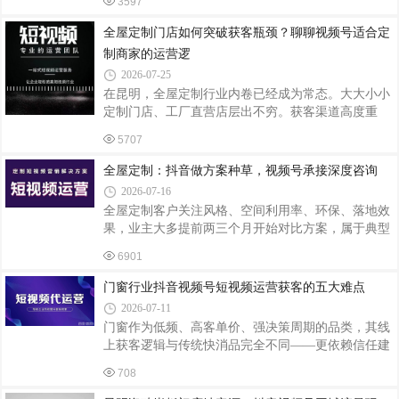
3597
题：资源有限，短视频重心放在抖音，还是视频号？
结合昆明微正短视频运营服务众多定制商家的实操经
全屋定制门店如何突破获客瓶颈？聊聊视频号适合定
验，两个平台承担的职能完全可以分开规划。抖音适
制商家的运营逻
合用来主动挖掘潜在装修人群。正在交房、处于前期
2026-07-25
设计阶段的业主，习惯在抖音刷户型避坑、柜体设计
在昆明，全屋定制行业内卷已经成为常态。大大小小
参考。小户型储物优化、衣柜避坑、不同板材优缺点
定制门店、工厂直营店层出不穷。获客渠道高度重
对比、工地毛坯复尺全过程，这类干货内容更容易通
合：卖场自然客流、设计师渠道、线下小区驻点。传
过同城流量推送给陌生客户。抖音的逻辑是 “货
5707
统模式成本持续上涨，获客难度逐年增加。很多定制
厂老板尝试短视频，一部分人卡在播放量低，还有一
全屋定制：抖音做方案种草，视频号承接深度咨询
部分有咨询，但是成交率很低。通过长期观察本地市
2026-07-16
场，我们发现：全屋定制的消费属性，和视频号生态
全屋定制客户关注风格、空间利用率、环保、落地效
高度契合。选择全屋定制的业主，大多刚拿到新房，
果，业主大多提前两三个月开始对比方案，属于典型
需要反复沟通方案、对比板材、核对尺寸、沟通收纳
慢决策品类。单纯在短视频上比拼价格很难突围，内
设计。客户非常看重实景落地效果，效果图远不如实
6901
容核心应当围绕 “空间解决方案” 展开。抖音流量逻
拍完工实景有说服力。 视频号依托微信生态圈
辑偏向短平快，适合碎片化种草。小户型收纳避坑、
门窗行业抖音视频号短视频运营获客的五大难点
餐边柜设计、衣柜踩坑案例、不同户型布局参考，更
2026-07-11
容易吸引正在做功课的装修人群。内容尽量采用本地
门窗作为低频、高客单价、强决策周期的品类，其线
完工实景，不要大量使用网图效果图。同城业主看到
上获客逻辑与传统快消品完全不同——更依赖信任建
和自家相似户型案例，咨询意愿会显著提升，适合引
立、专业内容输出和精准触达。随着抖音、小红书、
导私信预约免费上门量尺、获取平面方案。视频号更
708
视频号等平台的流量竞争进入存量博弈阶段，门窗行
适合完整案例长视频、落地前后对比、设计
业在线上获客方面面临两大核心挑战：内容同质化导