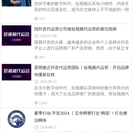
AI的视频剪辑工具，如Adobe Premiere Pro的AI辅助
在快节奏的数字时代，短视频以其短小精悍、内容丰
剪辑功能、Magisto等，能够自动识别视频中的关键片
富的特点迅速走红，成为社交媒体上不可或缺的一部
段，并根据预设的规则或模板生成高质量的短视频。
分。无论是个人创作者还是企业宣传，掌握一些短视
这些工具极大地简化了剪辑流程，降低了制作成本，
747
频剪辑的小技巧都能大大提升作品的吸引力和传播
使得短视频创作更加高效。自动字幕生成语音识
力。以下是一些实用的短视频剪辑小技巧，帮助你创
找抖音代运营公司做短视频代运营的避坑指南
作出更加引人入胜的作品。一、明确主题，精简内容
2024-11-08
确定核心信息：在开始剪辑之前，首先要明确视频想
随着抖音的火爆，越来越多的企业和个人选择在抖音
要传达的核心信息是什么。这有助于你在剪辑过程中
平台上进行品牌推广和产品营销。然而，由于缺乏专
保持焦点，避免内容冗长或偏离主题。精简时长：短
业的运营知识和时间精力，许多人选择将抖音账号交
视频的魅力在于其简洁明了。尽量将视频时长控制在
307
给代运营公司打理。然而，抖音代运营公司如雨后春
观众注意力集中的黄金时段内，一般建议在1分钟
笋般涌现，其中不乏一些不良公司，他们以虚假宣
昆明微正抖音代运营团队丨短视频代运营：开启品牌
传、低价诱惑等手段吸引客户，却无法提供真正有价
传播新征程
值的服务，甚至还可能给客户带来损失。因此，在选
2024-09-27
择抖音代运营公司时，我们必须保持警惕，避免掉进
在当今数字化时代，短视频以其独特的魅力和强大的
那些潜在的陷阱。以下是一篇关于找抖音代运营公司
传播力，成为了企业品牌推广的新战场。而短视频代
做短视频代运营的避坑指南。一、警惕虚假承诺一些
运营，则为众多企业提供了专业、高效的解决方案，
代运营公司为了吸引客户，会做出各种虚假承诺
1264
助力品牌在激烈的市场竞争中脱颖而出。短视频的崛
起如汹涌浪潮，不可阻挡。它以短小精悍的形式，迅
夏季行动.平安2024 丨五华网警打击“网谣”！打击整
速吸引了用户的注意力。在快节奏的生活中，人们更
治网络
倾向于通过短视频获取信息、娱乐消遣。无论是搞笑
2024-09-27
幽默的段子、实用的生活小贴士，还是精彩的产品展