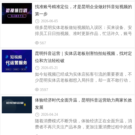
装修公司、家装业主等精准客户。想要依托短视频稳
找准账号精准定位，才是昆明企业做好抖音短视频的
定获客，选对专业昆明抖音运营团队，与家居建材源
第一步
头厂家协同发展，才是低成本高效拓客的优选路径。
2026-06-05
很多昆明建材源头厂家自主做短视频时，普遍存在诸
很多昆明实体老板做短视频陷入误区：买来设备、安
多痛点。商家不懂平台流量逻辑，拍摄视频只单纯堆
排员工日日拍视频、准时更新作品，忙活许久，账号
放产品，罗列材质与报价，全篇硬性推销，缺少场景
播放惨淡、没有精准客源、投入成本白白损耗。想要
化内容，前三秒无法留住用户，完播率持续走
567
把抖音做成稳定获客渠道，绝非埋头剪辑发作品就
行，前期系统化专业定位是重中之重。缺少精准账号
昆明抖音运营｜实体店老板别害怕拍短视频，找对定
规划，后续拍摄、运营全是无用功，深耕本地的昆明
位和方法轻松破
微正短视频运营，依托多年本土实操经验，从源头帮
2026-05-21
昆明各类企业夯实短视频根基。一、为什么短视频前
如今短视频已经成为实体店拓客引流的重要赛道，不
期定位，直接决定账号最终变现能力定位决定平台流
少昆明实体店老板都想入局抖音，却一直不敢行动，
量推送方向抖音算法依靠账号标签匹配用户，没有前
总觉得拍不好、没流量、做不出效果。其实多数实体
期定位，账号标签杂乱，平台无法识别你的产品
3597
店做短视频做不起来，不是你不会拍，只是没有找准
定位、用对运营方法。昆明微正抖音运营团队，深耕
体验经济时代全面升温，昆明抖音运营助力商家长效
本地实体店短视频代运营，帮众多门店走出流量误
发展
区，实现线上获客增长。很多实体店老板内心都有同
2026-04-24
样的困惑：想做短视频引流，又担心出镜紧张、内容
随着消费模式不断升级，体验经济正在全面升温，消
没人看、拍了没播放、投入没回报。其实做抖音短视
费者不再只关注产品本身，更加注重消费过程中的感
频，根本不用害怕，也不用盲目跟风拍摄。抖音的流
官体验、情绪价值与场景感受。体验经济时代已然到
量逻辑很简单，核心就是精准定位 + 正确运营方