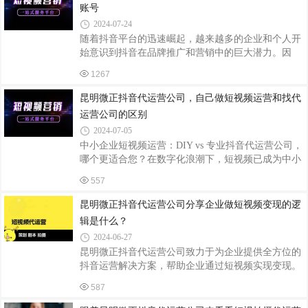
布“救护车会有假的，有人会利用假救护车进行诈骗
账号
和拐卖”的不实信息。赵某承认为吸粉引流，通过快
2024-07-24
手平台收集了相关素材，并使用自己的抖音号进行转
随着抖音平台的迅速崛起，越来越多的企业和个人开
载。经于法制部门商讨，因赵某涉嫌散布谣言扰乱公
始意识到抖音在品牌推广和营销中的巨大潜力。因
共秩序，但行为情节轻微，根据治安管理处罚法对违
此，抖音代运营服务应运而生，成为许多企业和个人
法行为人赵某处以罚款200元的处罚。法条链接根据
1267
提升品牌影响力和销售业绩的重要选择。然而，在代
运营的合作模式中，纯分佣模式却往往不是代运营公
昆明微正抖音代运营公司，自己做短视频运营和找代
司的首选，这背后有着多方面的原因。一、分佣模式
运营公司的区别
的不确定性纯分佣模式意味着代运营公司仅从客户账
2024-07-05
号的盈利中抽取一定比例作为服务费用。然而，抖音
中小企业短视频运营：DIY vs 专业抖音代运营公司，
账号的盈利受多种因素影响，包括但不限于内容质
哪个更适合您？在数字化浪潮下，短视频已成为中小
量、粉丝互动、广告投放效果等。这些因素的不可控
企业推广品牌、吸引流量的重要阵地，尤其是抖音这
性使得代运营公司面临巨大的盈利不确定性。如果
557
一平台，凭借其庞大的用户基数和高度活跃的社区氛
围，成为了众多企业竞相入驻的热门选择。然而，面
昆明微正抖音代运营公司分享企业做短视频变现的逻
对短视频运营的广阔蓝海，中小企业常常面临一个抉
辑是什么？
择：是自行组建团队进行短视频运营，还是寻求专业
2024-06-27
的抖音代运营公司合作？本文将从几个维度深入探讨
昆明微正抖音代运营公司致力于为企业提供全方位的
这两者之间的区别，帮助企业找到最适合自己的发展
抖音运营解决方案，帮助企业通过短视频实现变现。
路径。1. 专业性与效率DIY运营：中小企业自行运营
企业做短视频变现的逻辑可以归纳为以下几个关键
短视频，虽然能够更直接地掌握内容创作与发
587
点：内容等于流量：对于短视频平台而言，内容的质
量直接决定了流量的分配。用户和粉丝会基于内容的