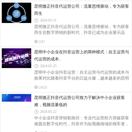
是一个挑战。选择一个靠谱的抖音代运营公司，无疑
昆明微正抖音代运营公司：流量思维驱动，专为获客
是一个明智的选择，它可以帮助企业快速进入市场，
而生
实现品牌曝光和获客增长。一、为什么选择抖音代运
2024-05-31
营公司？专业性：抖音代运营公司具备专业的团队和
昆明微正抖音代运营公司：流量思维驱动，专为获客
丰富的经验，能够针对企业的特点和目标，制定个性
而生在数字营销的新时代，抖音已成为企业展示品
化的营销策略。节省成本：企业无需投入大量的人力
牌、吸引用户的重要阵地。然而，如何在这个竞争激
物力去研究抖音平台的规则和玩法，只需与代运
247
烈的平台上脱颖而出，吸引更多潜在客户，成为了众
多企业关注的焦点。昆明微正抖音代运营公司，凭借
昆明中小企业在抖音运营上的两种模式：自主运营与
专业的团队和创新的流量思维，为企业提供了全方位
代运营的成本、
的抖音运营解决方案。一、流量思维引领内容创作昆
2024-05-25
明微正抖音代运营公司深谙流量之道，他们明白，只
昆明中小企业抖音运营：自主运营与代运营的成本与
有让内容与更多用户产生关联，才能实现有效的获
效果对比随着抖音平台的日益火爆，越来越多的昆明
客。因此，在内容创作上，他们始终坚持流量思维，
中小企业开始意识到抖音营销的重要性。然而，在是
从用户的角度出发，寻找用户感兴趣的话题和痛点
2415
否选择自主运营抖音账号还是找专业的抖音代运营公
司上，很多企业感到迷茫。本文将对比分析昆明中小
昆明微正抖音代运营公司致力于解决中小企业获客
企业在抖音运营上的两种模式：自主运营与代运营的
难，视频流量低的
成本、效果及适用场景。一、自主运营抖音账号优势
2024-05-22
成本控制：自主运营不需要支付额外的代运营费用，
中小企业抖音营销新路径：专业代运营助力突破获客
可以节省一定的成本。灵活性高：企业可以根据自己
难题在数字化时代，抖音作为短视频领域的领军者，
的需求和市场变化随时调整运营策略。深入了解品
已经成为中小企业营销的重要阵地。然而，许多企业
牌：企业更了解自己的品牌和产品，能够更好地