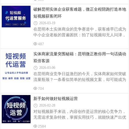
但当前昆明抖音运营市场鱼龙混杂，低价陷阱、模板
用专业和口碑吸引粉丝，不靠极端情绪博流量
化运营等乱象层出不穷，不少商家因选错团队耗费时
破解昆明实体企业获客难题，微正全程陪跑打造本地
间与资金，却难有实际效果。云南微正科技深耕昆明
短视频获客闭环
短视频运营领域，结合本地市场现状，为昆明老板梳
2026-03-19
理抖音运营选团队的核心准则，避开套路，选到真正
在昆明本土实体商业的竞争赛道中，获客难早已成为
能做出成绩的靠谱伙伴。昆明的老板找抖音运营团
中小企业老板的普遍困扰：拍了短视频却无人问津，
队，最忌一味盯着报价低的选择。天上不会掉馅饼，
有了播放量却转不成实际客户，自己亲自运营缺精
过低的报价背后，往往是商家成为新手团队的练
487
力、缺方法，聘请专业团队又要承担高额成本，想靠
短视频做本地获客，却始终卡在原地难前行。深耕昆
实体商家流量突围秘籍：昆明微正教你用一句话撬动
明本地短视频运营领域的昆明微正抖音运营公司（云
双倍客源
南微正科技有限公司），深谙本土中小企业的经营痛
2026-03-06
点，以全程陪跑 + 精准获客的核心服务理念，打破传
在昆明商业竞争日益激烈的今天，实体商家如何突破
统代运营 “只拍不负责” 的行业弊端，为昆明实体企
流量瓶颈？一条看似简单的短视频文案，却可能成为
业打造一站式本地短视频获客解决方案，让企业不用
打开增长之门的钥匙。昆明微正短视频运营公司通过
自己摸索、不用浪费时间，轻松通过短视频稳
704
实战验证，揭秘流量翻倍话术背后的运营逻辑，助力
本地企业实现从流量焦虑到精准获客的跨越。一、一
新手如何做好短视频运营
句话背后的流量密码加上这一句话，让你的流量翻倍
2026-02-28
——这句看似夸张的承诺，实则是微正团队对短视频
对短视频新手来说，内容创作是运营的核心竞争力，
算法机制的深度解码。通过分析昆明本地用户行为数
无需追求复杂特效，掌握实用技巧，就能快速产出优
据，微正发现：在视频开头5秒内植入地域+利益点双
质作品、吸引流量。以下这些内容创作技巧，贴合新
核心信息，能显著提升完播率与互动率。例如为某火
2584
手实操场景，简单易上手，助力避开创作误区、高效