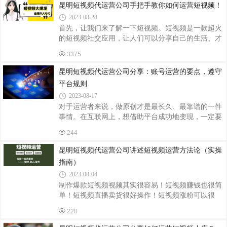
上的视频。2.不要像只铁公鸡，一毛不拔！一开始，
昆明短视频代运营公司手把手教你如何运营短视频！
运营、内
就要懂得给平台交“保护费”，花小钱换大流量。待到
2023-08-28
产出视频的质量，足够高时，就要敢于花大钱换超大
首先，让我们来了解一下短视频。短视频是一款超火
流量。要知道，花钱办事儿，往往是最高效的。你随
的短视频社交应用，让人们可以分享自己的生活、才
便找个达人问问，哪个不花钱投流，平台捧他是因为
艺和创意。那么，如何才能运营好短视频呢？以下是
他能和平台一起赚品牌方的营销费，你懂得。3.开启
3375
几个小技巧： 1.了解你的受众：想一想你的目标观众
直播带货前，别着急，沉下心来向前辈学习。还
是谁，他们的兴趣爱好是什么。这样，你就可以制作
昆明短视频代运营公司分享：账号运营的要点，遵守
出更符合他们需求的内容。2.创意独特：在短视频的
平台规则
世界里，内容丰富多样。要想吸引人们的注意力，你
2023-08-17
需要有一些独特和创新的想法。把你的个性和风格融
对于运营者来说，做原创才是最长久、最靠谱的一件
入你的视频中，让人们记住你。
事情。在互联网上，想借助平台成功地变现，一定要
做到两点：遵守平台规则和迎合用户的喜好。下面重
244
点介绍短视频的一些平台规则。（1）不建议做低级
搬运。例如，对于带有其他平台特点和图案的作品，
昆明短视频代运营公司讲述短视频运营方法论（实操
短视频平台对这些低级搬运的作品会直接封号或者不
指南）
给予流量推荐，因此不建议大家做。（2）视频必须
2023-08-04
清晰无广告。（3）要清楚视频推荐算法机制。首
制作爆款短视频视频其实很容易！短视频赚钱也很简
先，给你推荐一批人，比如先给100人看你的视频，
单！短视频直播卖货很好操作！短视频涨粉可以很
这100人就是一个流量池。假如这100人观看视频之
快！你可能很难做到，但绝对不是因为你比那些短视
后，反馈比较好，有80人完全看完了，有30人给你点
220
频达人差在哪里。而是因为，你不知道，他们运营短
赞了，
视频的关键法则，那些一招鲜吃遍天的技能！关键法