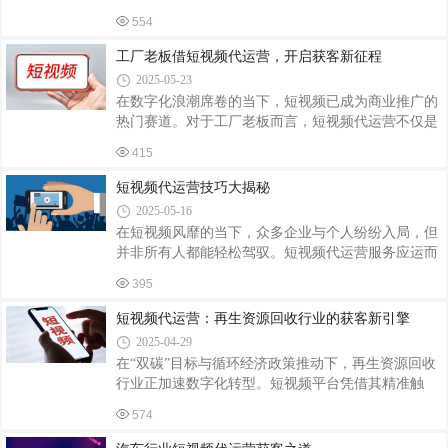
小技巧，能让账号在竞争激烈的环境中脱颖而出。精
轻捻芽尖，放入竹篓”，分镜3为“俯拍：沸水注入青
554
准定位，明确方向账号定位是短视频代运营的基石。
瓷盖碗，茶叶舒展”，可直接用于即梦的“
运营团队要深入了解客户需求，结合目标受众的兴
工厂老板借短视频代运营，开启获客新征程
趣、需求和行为习惯，确定账号的核心主题与风格。
2025-05-23
比如，若客户是美妆品牌，账号定位可聚焦于美妆教
在数字化浪潮席卷的当下，短视频已成为商业推广的
程、产品评测或时尚妆容分享。精准定位能吸引到精
热门赛道。对于工厂老板而言，短视频代运营不仅是
准粉丝，提高用户粘性和转化率。同时，保持风格统
紧跟时代的选择，更是拓展客源、提升业绩的有效途
一，从视频封面、字幕样式到主播形象，都要围绕定
415
径。精准定位，挖掘工厂独特价值工厂老板往往深耕
位打造，形成独特的品牌记忆点。内容为王，打
行业多年，对产品特性、生产工艺了如指掌，但在短
短视频代运营技巧大揭秘
视频领域，却容易陷入“自嗨式”宣传。专业的短视频
2025-05-16
代运营团队首先会深入了解工厂，从产品优势、技术
在短视频风靡的当下，众多企业与个人纷纷入局，但
亮点、生产规模、服务特色等多维度挖掘独特卖点。
并非所有人都能轻松驾驭。短视频代运营服务应运而
比如，一家五金制造工厂，代运营团队发现其自主研
生，以下为你分享一些实用的代运营技巧。精准定
发的模具技术能大幅提高产品精度，便以此为核心打
395
位，打造独特IP账号定位是短视频代运营的基石。运
造“高精度五金制造专家”的定位，在短视
营者需深入了解目标受众的年龄、性别、兴趣爱好、
短视频代运营：再生资源回收行业的获客新引擎
消费习惯等信息，结合客户品牌或产品特点，确定账
2025-04-29
号的领域与风格。比如，若客户是美妆品牌，目标受
在“双碳”目标与循环经济政策推动下，再生资源回收
众多为年轻女性，账号可定位为美妆教程分享，风格
行业正加速数字化转型。短视频平台凭借其精准触
上追求时尚、精致。同时，打造独特的账号IP形象，
达、场景化传播优势，成为行业获客的重要渠道。通
从账号名称、头像、简介到视频的视觉风格、语言风
574
过专业代运营，企业可突破传统模式限制，实现品牌
格，都要保持高度统一，让用户一眼就能记住。
曝光与业务增长的双重突破。一、短视频代运营的核