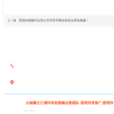
上一篇
昆明短视频代运营公司手把手教你如何运营短视频！
售前咨询：18908805138
售后支持：18908805138
地址：昆明市西山区环城南路668号云纺国际商厦C座160
友情链接：
云南微正江湖抖音短视频运营团队-昆明抖音推广|昆明抖
网络营销